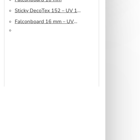
Sticky DecoTex 152 – UV 160
cm
Falconboard 16 mm – UV
320 cm brown core