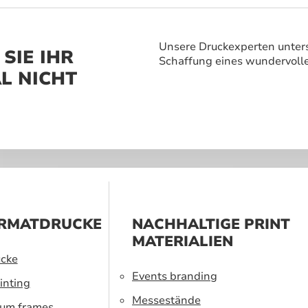
vergessliches
 zu schaffen.
Unsere Druckexperten unters
SIE IHR
Schaffung eines wundervoll
L NICHT
RMATDRUCKE
NACHHALTIGE PRINT
MATERIALIEN
cke
Events branding
inting
Messestände
ium frames