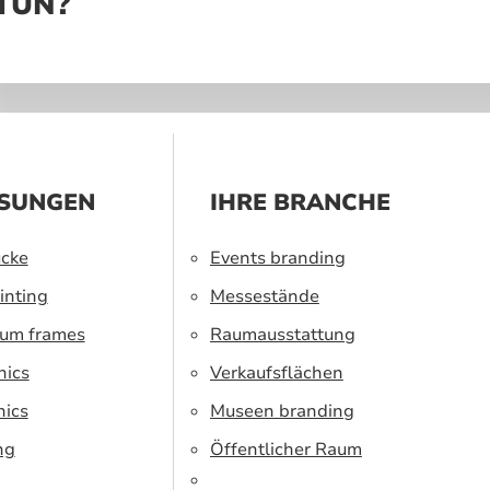
 TUN?
SUNGEN
IHRE BRANCHE
cke
Events branding
inting
Messestände
ium frames
Raumausstattung
hics
Verkaufsflächen
hics
Museen branding
ng
Öffentlicher Raum