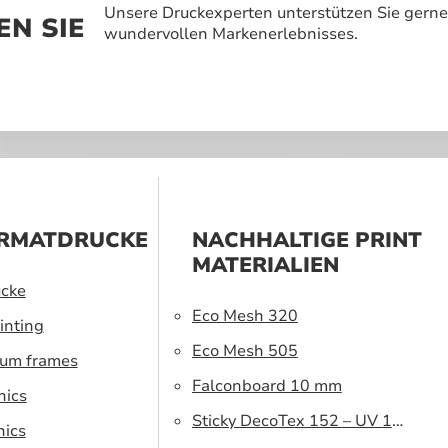
Unsere Druckexperten unterstützen Sie gerne
N SIE
wundervollen Markenerlebnisses.
RMATDRUCKE
NACHHALTIGE PRINT
MATERIALIEN
cke
Eco Mesh 320
inting
Eco Mesh 505
ium frames
Falconboard 10 mm
hics
Sticky DecoTex 152 – UV 160
hics