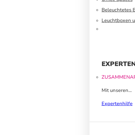
Beleuchtetes 
Leuchtboxen u
EXPERTEN
ZUSAMMENAR
Mit unseren
Großformatdr
Expertenhilfe
können wir Ih
helfen, ein un
Markenerlebnis