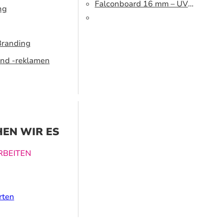
cm
Falconboard 16 mm – UV
ng
320 cm brown core
Branding
nd -reklamen
EN WIR ES
BEITEN
ucklösungen
rten
nen dabei