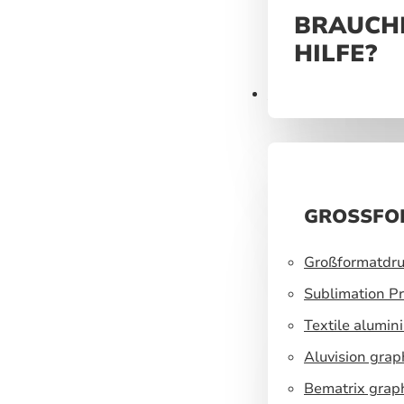
BRAUCHE
HILFE?
Produkte
GROSSFO
Großformatdru
Sublimation Pr
Textile alumin
Aluvision grap
Bematrix grap