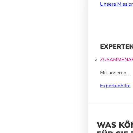
Zukunft, dahe
Unsere Missio
wir wasserbasi
recycelte Mater
EXPERTEN
ZUSAMMENAR
Mit unseren
Großformatdr
Expertenhilfe
können wir Ih
helfen, ein un
Markenerlebnis
WAS KÖ