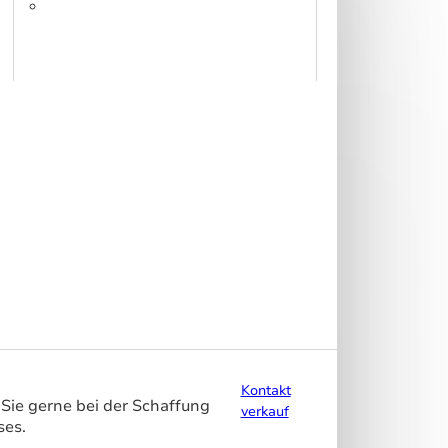
fabric
320 – DS 320 cm
Kontakt
Sie gerne bei der Schaffung
verkauf
ses.