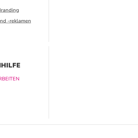
Branding
nd -reklamen
HILFE
BEITEN
ucklösungen
nen dabei
vergessliches
 zu schaffen.