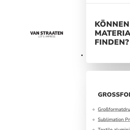
helfen, ein un
Markenerlebnis
KÖNNEN 
MATERIA
FINDEN?
Materialien
GROSSFO
Großformatdru
Sublimation Pr
Textile alumin