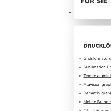
FÜR SIE
Druck
DRUCKLÖ
Großformatdru
Sublimation Pr
Textile alumin
Aluvision grap
Bematrix grap
Mobile Brandi
Office Spaces