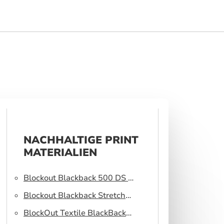
NACHHALTIGE PRINT
MATERIALIEN
Blockout Blackback 500 DS –
Light blocking fabric
Blockout Blackback Stretch
320 DS – Light blocking
BlockOut Textile BlackBack