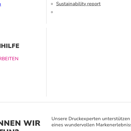
r verwenden
Sustainability report
n
erte Tinte und
ialien.
HILFE
BEITEN
ucklösungen
nen dabei
vergessliches
 zu schaffen.
Unsere Druckexperten unterstützen 
NNEN WIR
eines wundervollen Markenerlebnis