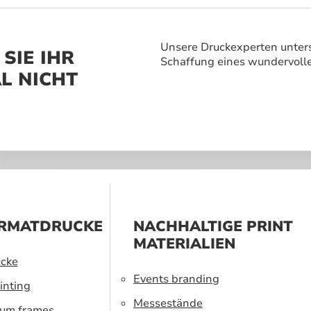
vergessliches
 zu schaffen.
Unsere Druckexperten unters
SIE IHR
Schaffung eines wundervoll
L NICHT
RMATDRUCKE
NACHHALTIGE PRINT
MATERIALIEN
cke
Events branding
inting
Messestände
ium frames