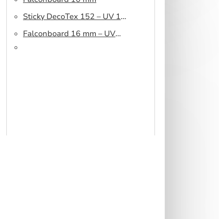
Sticky DecoTex 152 – UV 160
cm
Falconboard 16 mm – UV
320 cm brown core