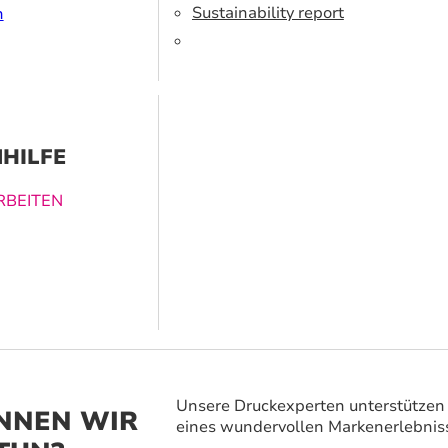
r verwenden
Sustainability report
n
erte Tinte und
ialien.
HILFE
BEITEN
ucklösungen
nen dabei
vergessliches
 zu schaffen.
Unsere Druckexperten unterstützen 
NNEN WIR
eines wundervollen Markenerlebnis