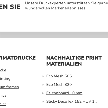
Unsere Druckexperten unterstützen Sie gerne
N SIE
wundervollen Markenerlebnisses.
RMATDRUCKE
NACHHALTIGE PRINT
MATERIALIEN
cke
Eco Mesh 505
inting
Eco Mesh 320
ium frames
Falconboard 10 mm
hics
Sticky DecoTex 152 – UV 160
hics