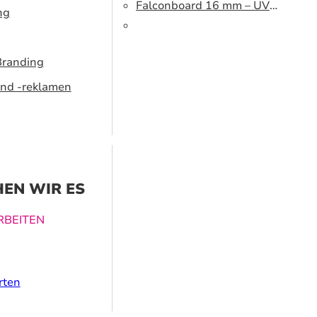
cm
Falconboard 16 mm – UV
ng
320 cm brown core
Branding
nd -reklamen
EN WIR ES
BEITEN
ucklösungen
rten
nen dabei