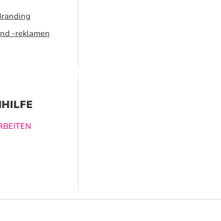
Branding
nd -reklamen
HILFE
BEITEN
ucklösungen
nen dabei
vergessliches
 zu schaffen.