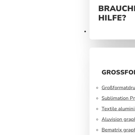
BRAUCHE
HILFE?
Produkte
GROSSFO
Großformatdru
Sublimation Pr
Textile alumin
Aluvision grap
Bematrix grap