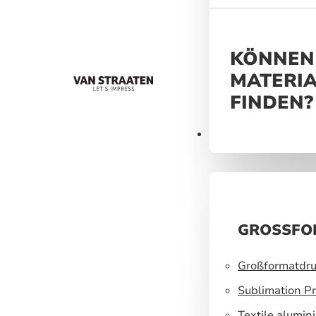
helfen, ein un
Markenerlebnis
KÖNNEN 
MATERIA
FINDEN?
Materialien
GROSSFO
Großformatdru
Sublimation Pr
Textile alumin