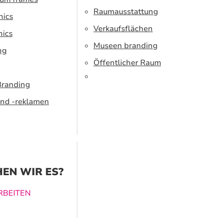
Raumausstattung
hics
Verkaufsflächen
hics
Museen branding
ng
Öffentlicher Raum
Branding
nd -reklamen
EN WIR ES?
BEITEN