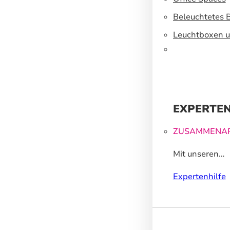
Beleuchtetes 
Leuchtboxen u
EXPERTEN
ZUSAMMENAR
Mit unseren
Großformatdr
Expertenhilfe
können wir Ih
helfen, ein un
Markenerlebnis