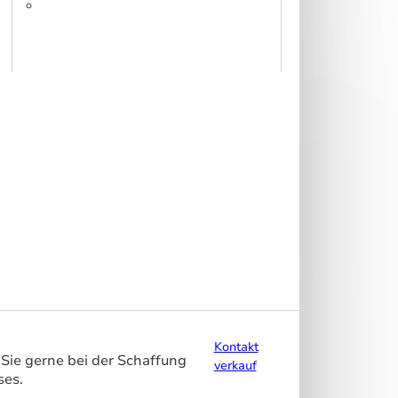
fabric
320 – DS 320 cm
Kontakt
Sie gerne bei der Schaffung
verkauf
ses.