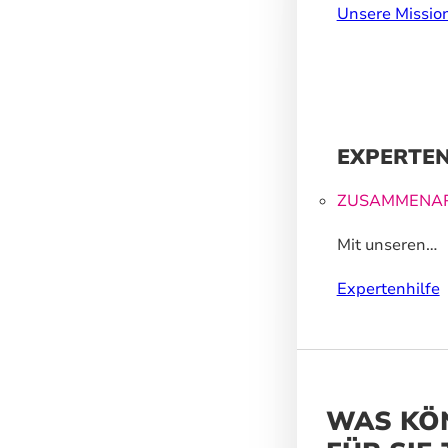
Zukunft, dahe
Unsere Missio
wir wasserbasi
recycelte Mater
EXPERTEN
ZUSAMMENAR
Mit unseren
Großformatdr
Expertenhilfe
können wir Ih
helfen, ein un
Markenerlebnis
WAS KÖ