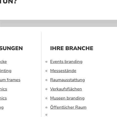
 TUN?
SUNGEN
IHRE BRANCHE
cke
Events branding
inting
Messestände
ium frames
Raumausstattung
hics
Verkaufsflächen
hics
Museen branding
ng
Öffentlicher Raum