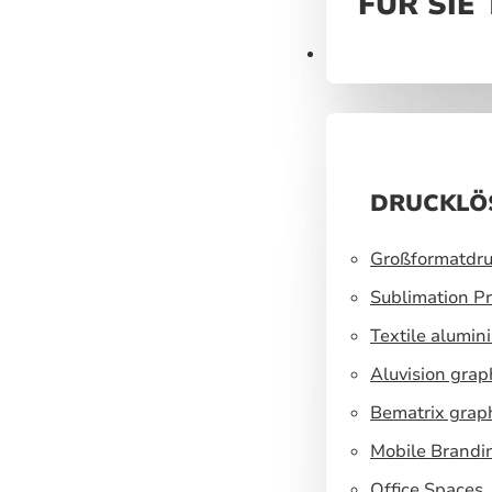
FÜR SIE
Druck
DRUCKLÖ
Großformatdru
Sublimation Pr
Textile alumin
Aluvision grap
Bematrix grap
Mobile Brandi
Office Spaces