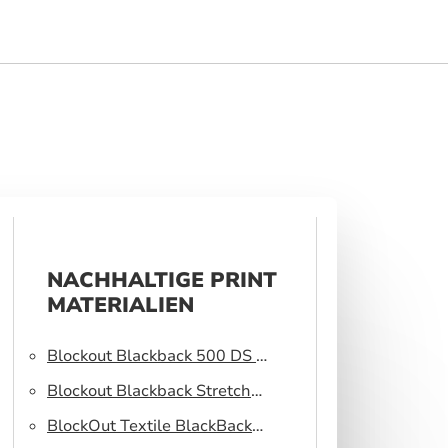
NACHHALTIGE PRINT
MATERIALIEN
Blockout Blackback 500 DS –
Light blocking fabric
Blockout Blackback Stretch
320 DS – Light blocking
BlockOut Textile BlackBack