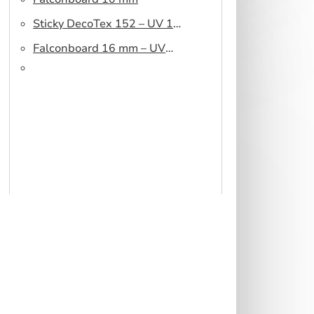
Sticky DecoTex 152 – UV 160
cm
Falconboard 16 mm – UV
320 cm brown core