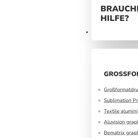
BRAUCHE
HILFE?
Produkte
GROSSFO
Großformatdru
Sublimation Pr
Textile alumin
Aluvision grap
Bematrix grap