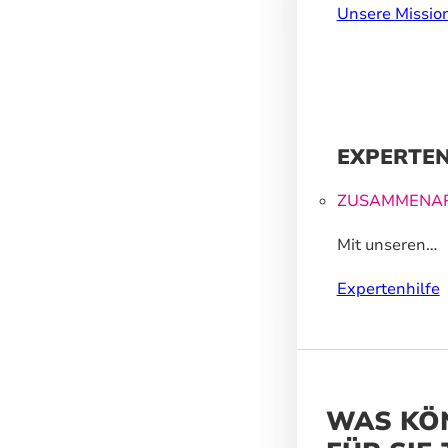
Zukunft, dahe
Unsere Missio
wir wasserbasi
recycelte Mater
EXPERTEN
ZUSAMMENAR
Mit unseren
Großformatdr
Expertenhilfe
können wir Ih
helfen, ein un
Markenerlebnis
WAS KÖ