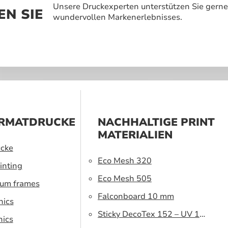
Unsere Druckexperten unterstützen Sie gerne
N SIE
wundervollen Markenerlebnisses.
RMATDRUCKE
NACHHALTIGE PRINT
MATERIALIEN
cke
Eco Mesh 320
inting
Eco Mesh 505
ium frames
Falconboard 10 mm
hics
Sticky DecoTex 152 – UV 160
hics