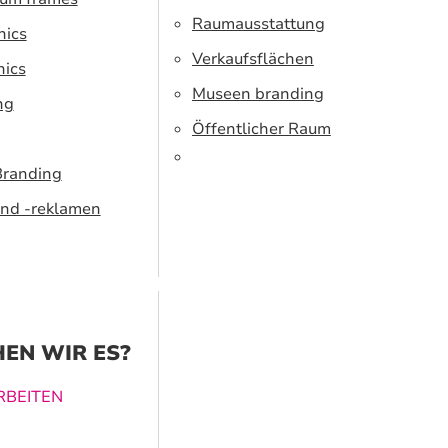
Raumausstattung
hics
Verkaufsflächen
hics
Museen branding
ng
Öffentlicher Raum
Branding
nd -reklamen
EN WIR ES?
BEITEN