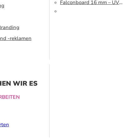
cm
Falconboard 16 mm – UV
ng
320 cm brown core
Branding
nd -reklamen
EN WIR ES
BEITEN
ucklösungen
rten
nen dabei