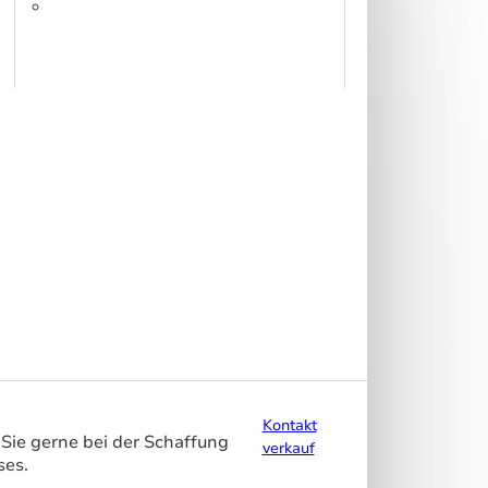
fabric
320 – DS 320 cm
Kontakt
Sie gerne bei der Schaffung
verkauf
ses.