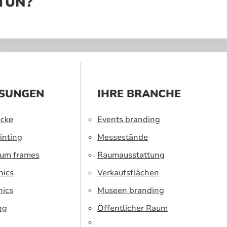
 TUN?
SUNGEN
IHRE BRANCHE
cke
Events branding
inting
Messestände
ium frames
Raumausstattung
hics
Verkaufsflächen
hics
Museen branding
ng
Öffentlicher Raum