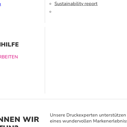
r verwenden
Sustainability report
n
erte Tinte und
ialien.
HILFE
BEITEN
ucklösungen
nen dabei
vergessliches
 zu schaffen.
Unsere Druckexperten unterstützen 
NNEN WIR
eines wundervollen Markenerlebnis