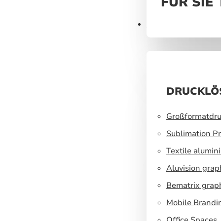
FÜR SIE
Druck
DRUCKLÖ
Großformatdru
Sublimation Pr
Textile alumin
Aluvision grap
Bematrix grap
Mobile Brandi
Office Spaces