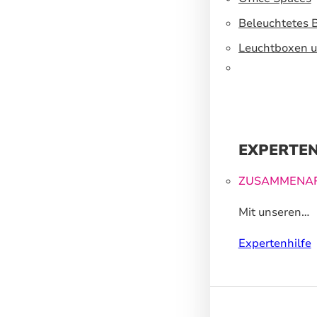
Beleuchtetes 
Leuchtboxen u
EXPERTEN
ZUSAMMENAR
Mit unseren
Großformatdr
Expertenhilfe
können wir Ih
helfen, ein un
Markenerlebnis