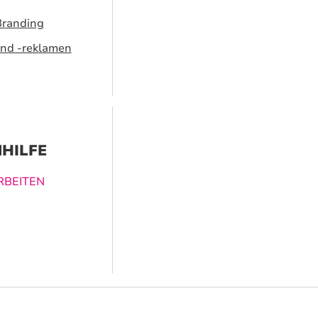
Branding
nd -reklamen
HILFE
BEITEN
ucklösungen
nen dabei
vergessliches
 zu schaffen.