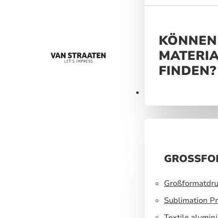
helfen, ein un
Markenerlebnis
KÖNNEN 
MATERIA
FINDEN?
Materialien
GROSSFO
Großformatdru
Sublimation Pr
Textile alumin