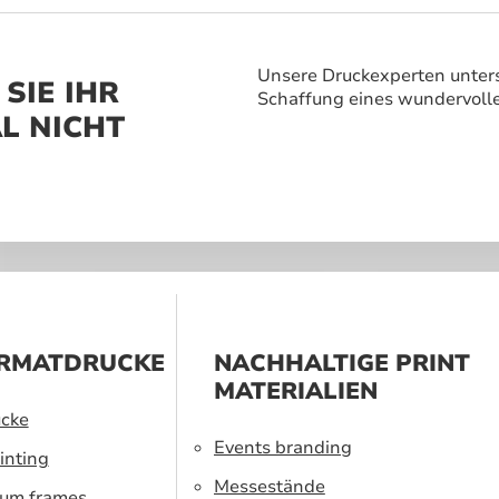
vergessliches
 zu schaffen.
Unsere Druckexperten unters
SIE IHR
Schaffung eines wundervoll
L NICHT
RMATDRUCKE
NACHHALTIGE PRINT
MATERIALIEN
cke
Events branding
inting
Messestände
ium frames