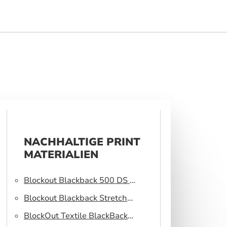
NACHHALTIGE PRINT
MATERIALIEN
Blockout Blackback 500 DS –
Light blocking fabric
Blockout Blackback Stretch
320 DS – Light blocking
BlockOut Textile BlackBack