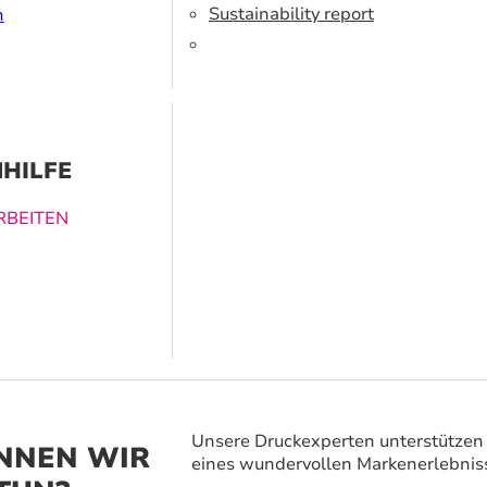
r verwenden
Sustainability report
n
erte Tinte und
ialien.
HILFE
BEITEN
ucklösungen
nen dabei
vergessliches
 zu schaffen.
Unsere Druckexperten unterstützen 
NNEN WIR
eines wundervollen Markenerlebnis