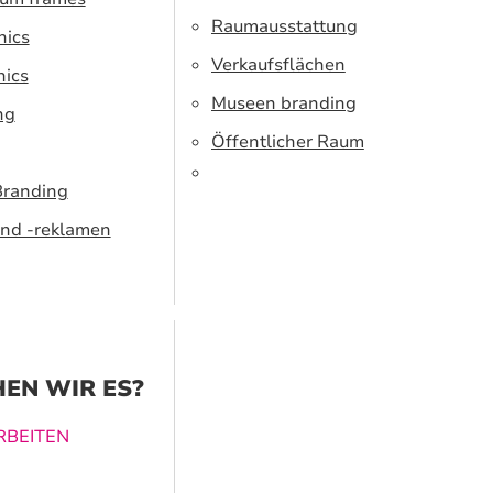
Raumausstattung
hics
Verkaufsflächen
hics
Museen branding
ng
Öffentlicher Raum
Branding
nd -reklamen
EN WIR ES?
BEITEN