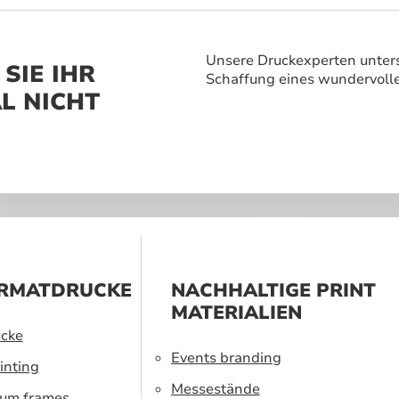
vergessliches
 zu schaffen.
Unsere Druckexperten unters
SIE IHR
Schaffung eines wundervoll
L NICHT
RMATDRUCKE
NACHHALTIGE PRINT
MATERIALIEN
cke
Events branding
inting
Messestände
ium frames