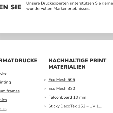
Unsere Druckexperten unterstützen Sie gerne
N SIE
wundervollen Markenerlebnisses.
RMATDRUCKE
NACHHALTIGE PRINT
MATERIALIEN
cke
Eco Mesh 505
inting
Eco Mesh 320
ium frames
Falconboard 10 mm
hics
Sticky DecoTex 152 – UV 160
hics