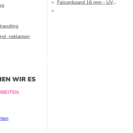
cm
Falconboard 16 mm – UV
ng
320 cm brown core
Branding
nd -reklamen
EN WIR ES
BEITEN
ucklösungen
rten
nen dabei