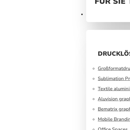
FÜR SIE
Druck
DRUCKLÖ
Großformatdru
Sublimation Pr
Textile alumin
Aluvision grap
Bematrix grap
Mobile Brandi
Office Spaces