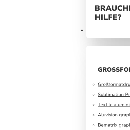
BRAUCHE
HILFE?
Produkte
GROSSFO
Großformatdru
Sublimation Pr
Textile alumin
Aluvision grap
Bematrix grap