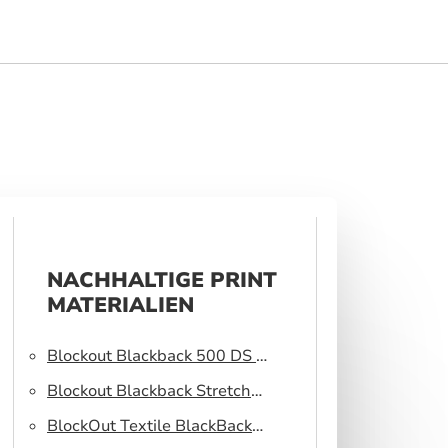
NACHHALTIGE PRINT
MATERIALIEN
Blockout Blackback 500 DS –
Light blocking fabric
Blockout Blackback Stretch
320 DS – Light blocking
BlockOut Textile BlackBack