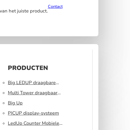
Contact
van het juiste product.
PRODUCTEN
Big LEDUP draagbare
lichtbak
Multi Tower draagbaar
display systeem
Big Up
PICUP display-systeem
LedUp Counter Mobiele