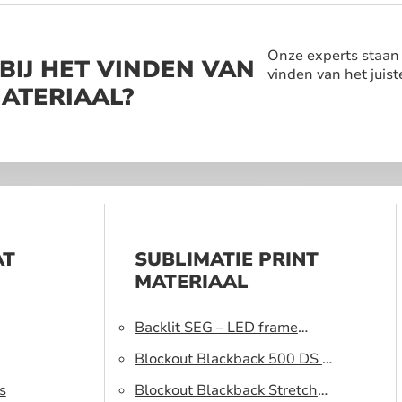
Onze experts staan a
BIJ HET VINDEN VAN
vinden van het juist
MATERIAAL?
AT
SUBLIMATIE PRINT
MATERIAAL
Backlit SEG – LED frame
peesdoek
Blockout Blackback 500 DS –
s
Lichtblokkerend peesdoek
Blockout Blackback Stretch