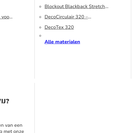
320 DS – Lichtblokkerend
Blockout Blackback Stretch
s voor
peesdoek
500 DS – Lichtblokkerend
DecoCirculair 320 –
peesdoek
Gerecycled polyester
DecoTex 320
Alle materialen
IJ?
en van een
g met onze