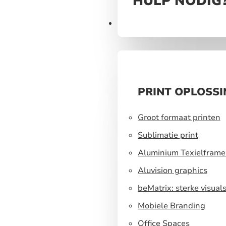
HULP NODIG
Print
PRINT OPLOSS
Groot formaat printen
Sublimatie print
Aluminium Texielframe
Aluvision graphics
beMatrix: sterke visual
een flexibel
Mobiele Branding
standbouwsysteem
Office Spaces