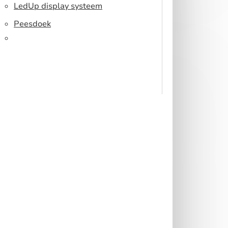
Toonbank
LedUp display systeem
Peesdoek