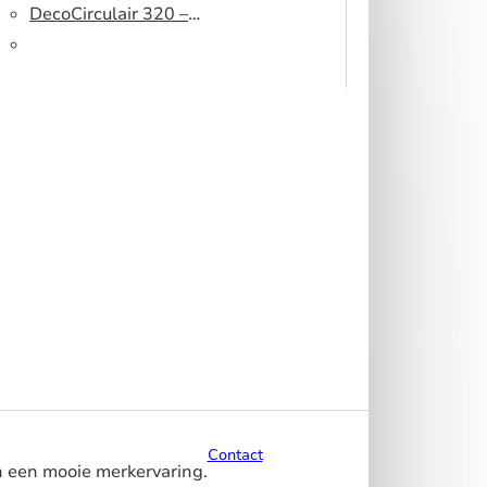
peesdoek
500 DS – Lichtblokkerend
DecoCirculair 320 –
peesdoek
Gerecycled polyester
Contact
n een mooie merkervaring.