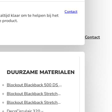
Contact
ltijd klaar om te helpen bij het
e product.
Contact
DUURZAME MATERIALEN
Blockout Blackback 500 DS –
Lichtblokkerend peesdoek
Blockout Blackback Stretch
320 DS – Lichtblokkerend
Blockout Blackback Stretch
peesdoek
500 DS – Lichtblokkerend
DecoCirculair 320 –