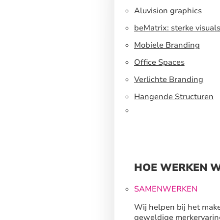
Aluvision graphics
beMatrix: sterke visual
een flexibel
Mobiele Branding
standbouwsysteem
Office Spaces
Verlichte Branding
Hangende Structuren
HOE WERKEN W
SAMENWERKEN
Wij helpen bij het mak
geweldige merkervarin