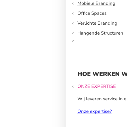
een flexibel
Mobiele Branding
standbouwsysteem
Office Spaces
Verlichte Branding
Hangende Structuren
HOE WERKEN W
ONZE EXPERTISE
Wij leveren service in e
stap van ons
Onze expertise?
productieproces.