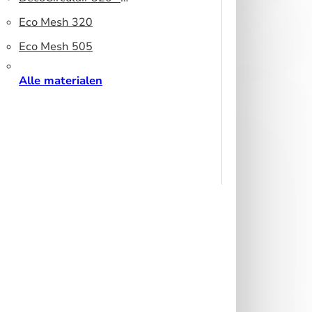
peesdoek
Gerecycled polyester
Eco Mesh 320
Eco Mesh 505
Alle materialen