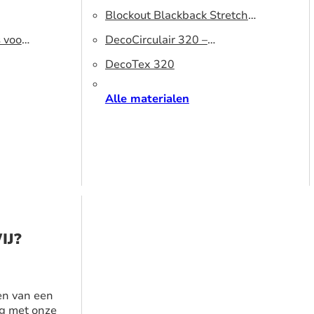
320 DS – Lichtblokkerend
Blockout Blackback Stretch
s voor
peesdoek
500 DS – Lichtblokkerend
DecoCirculair 320 –
peesdoek
Gerecycled polyester
DecoTex 320
Alle materialen
IJ?
en van een
g met onze