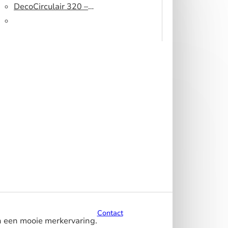
peesdoek
500 DS – Lichtblokkerend
DecoCirculair 320 –
peesdoek
Gerecycled polyester
Contact
n een mooie merkervaring.