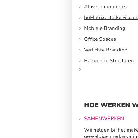
Aluvision graphics
beMatrix: sterke visual
een flexibel
Mobiele Branding
standbouwsysteem
Office Spaces
Verlichte Branding
Hangende Structuren
HOE WERKEN W
SAMENWERKEN
Wij helpen bij het mak
geweldige merkervarin