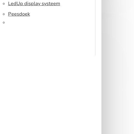
Toonbank
LedUp display systeem
Peesdoek