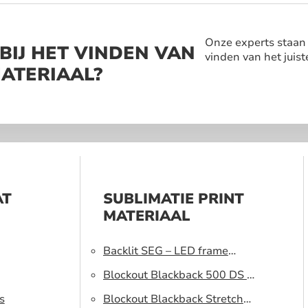
Onze experts staan a
BIJ HET VINDEN VAN
vinden van het juist
MATERIAAL?
AT
SUBLIMATIE PRINT
MATERIAAL
Backlit SEG – LED frame
peesdoek
Blockout Blackback 500 DS –
s
Lichtblokkerend peesdoek
Blockout Blackback Stretch