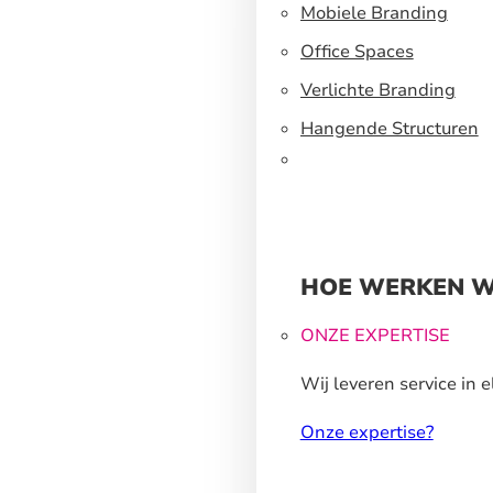
een flexibel
Mobiele Branding
standbouwsysteem
Office Spaces
Verlichte Branding
Hangende Structuren
HOE WERKEN W
ONZE EXPERTISE
Wij leveren service in e
stap van ons
Onze expertise?
productieproces.