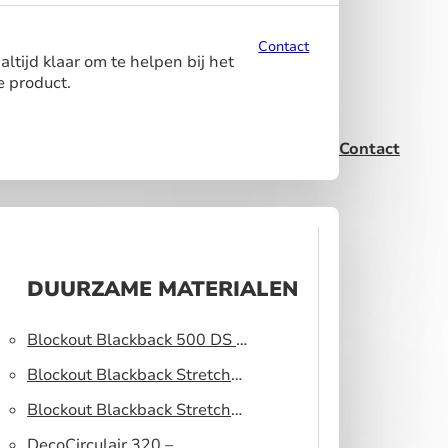
Contact
ltijd klaar om te helpen bij het
e product.
Contact
DUURZAME MATERIALEN
Blockout Blackback 500 DS –
Lichtblokkerend peesdoek
Blockout Blackback Stretch
320 DS – Lichtblokkerend
Blockout Blackback Stretch
peesdoek
500 DS – Lichtblokkerend
DecoCirculair 320 –