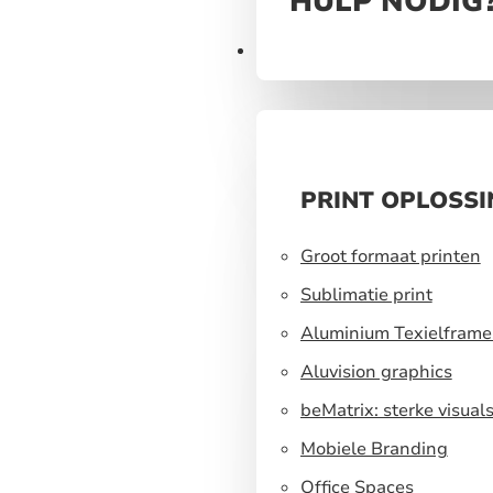
HULP NODIG
Print
PRINT OPLOSS
Groot formaat printen
Sublimatie print
Aluminium Texielframe
Aluvision graphics
beMatrix: sterke visual
een flexibel
Mobiele Branding
standbouwsysteem
Office Spaces