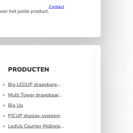
Contact
van het juiste product.
PRODUCTEN
Big LEDUP draagbare
lichtbak
Multi Tower draagbaar
display systeem
Big Up
PICUP display-systeem
LedUp Counter Mobiele