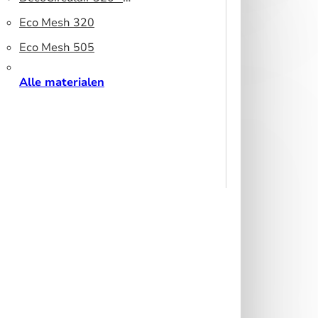
peesdoek
Gerecycled polyester
Eco Mesh 320
Eco Mesh 505
Alle materialen