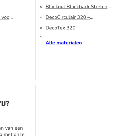
320 DS – Lichtblokkerend
Blockout Blackback Stretch
s voor
peesdoek
500 DS – Lichtblokkerend
DecoCirculair 320 –
peesdoek
Gerecycled polyester
DecoTex 320
Alle materialen
IJ?
en van een
g met onze