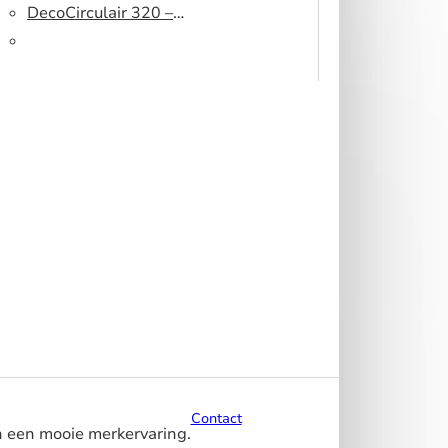
peesdoek
500 DS – Lichtblokkerend
DecoCirculair 320 –
peesdoek
Gerecycled polyester
Contact
n een mooie merkervaring.