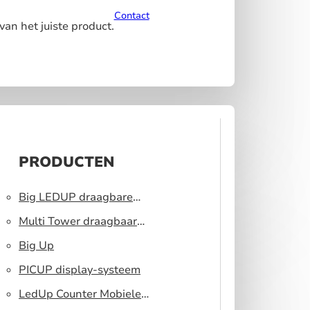
Contact
van het juiste product.
PRODUCTEN
Big LEDUP draagbare
lichtbak
Multi Tower draagbaar
display systeem
Big Up
PICUP display-systeem
LedUp Counter Mobiele