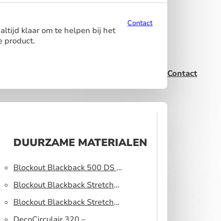
Contact
ltijd klaar om te helpen bij het
e product.
Contact
DUURZAME MATERIALEN
Blockout Blackback 500 DS –
Lichtblokkerend peesdoek
Blockout Blackback Stretch
320 DS – Lichtblokkerend
Blockout Blackback Stretch
peesdoek
500 DS – Lichtblokkerend
DecoCirculair 320 –