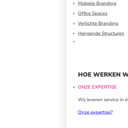
een flexibel
Mobiele Branding
standbouwsysteem
Office Spaces
Verlichte Branding
Hangende Structuren
HOE WERKEN W
ONZE EXPERTISE
Wij leveren service in e
stap van ons
Onze expertise?
productieproces.