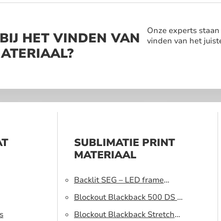
Onze experts staan a
BIJ HET VINDEN VAN
vinden van het juist
MATERIAAL?
AT
SUBLIMATIE PRINT
MATERIAAL
Backlit SEG – LED frame
peesdoek
Blockout Blackback 500 DS –
s
Lichtblokkerend peesdoek
Blockout Blackback Stretch