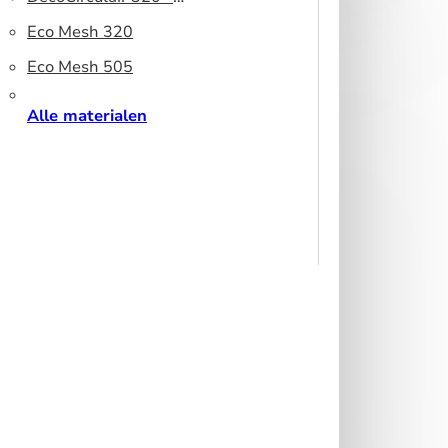
peesdoek
Gerecycled polyester
Eco Mesh 320
Eco Mesh 505
Alle materialen