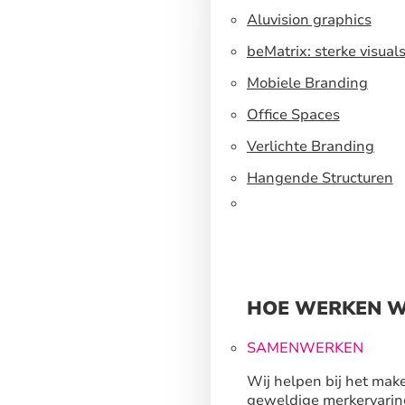
Aluvision graphics
beMatrix: sterke visual
een flexibel
Mobiele Branding
standbouwsysteem
Office Spaces
Verlichte Branding
Hangende Structuren
HOE WERKEN W
SAMENWERKEN
Wij helpen bij het mak
geweldige merkervarin