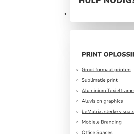
HULP NODIG
Print
PRINT OPLOSS
Groot formaat printen
Sublimatie print
Aluminium Texielframe
Aluvision graphics
beMatrix: sterke visual
een flexibel
Mobiele Branding
standbouwsysteem
Office Spaces