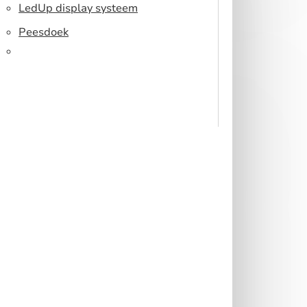
Toonbank
LedUp display systeem
Peesdoek