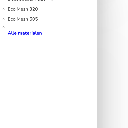
peesdoek
Gerecycled polyester
Eco Mesh 320
Eco Mesh 505
Alle materialen