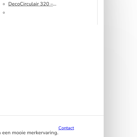
peesdoek
500 DS – Lichtblokkerend
DecoCirculair 320 –
peesdoek
Gerecycled polyester
Contact
n een mooie merkervaring.