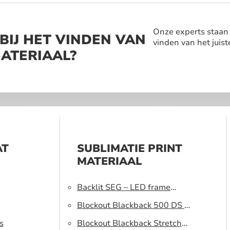
Onze experts staan a
BIJ HET VINDEN VAN
vinden van het juist
MATERIAAL?
AT
SUBLIMATIE PRINT
MATERIAAL
Backlit SEG – LED frame
peesdoek
Blockout Blackback 500 DS –
s
Lichtblokkerend peesdoek
Blockout Blackback Stretch