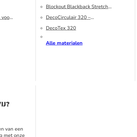
320 DS – Lichtblokkerend
Blockout Blackback Stretch
s voor
peesdoek
500 DS – Lichtblokkerend
DecoCirculair 320 –
peesdoek
Gerecycled polyester
DecoTex 320
Alle materialen
IJ?
en van een
g met onze