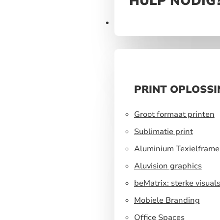
HULP NODIG
Print
PRINT OPLOSS
Groot formaat printen
Sublimatie print
Aluminium Texielframe
Aluvision graphics
beMatrix: sterke visual
een flexibel
Mobiele Branding
standbouwsysteem
Office Spaces