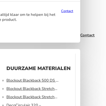
Contact
ltijd klaar om te helpen bij het
e product.
Contact
DUURZAME MATERIALEN
Blockout Blackback 500 DS –
Lichtblokkerend peesdoek
Blockout Blackback Stretch
320 DS – Lichtblokkerend
Blockout Blackback Stretch
peesdoek
500 DS – Lichtblokkerend
DecoCirculair 320 –