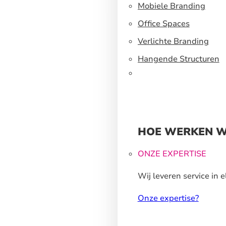
een flexibel
Mobiele Branding
standbouwsysteem
Office Spaces
Verlichte Branding
Hangende Structuren
HOE WERKEN W
ONZE EXPERTISE
Wij leveren service in e
stap van ons
Onze expertise?
productieproces.