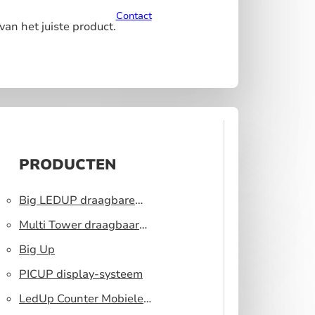
Contact
van het juiste product.
PRODUCTEN
Big LEDUP draagbare
lichtbak
Multi Tower draagbaar
display systeem
Big Up
PICUP display-systeem
LedUp Counter Mobiele