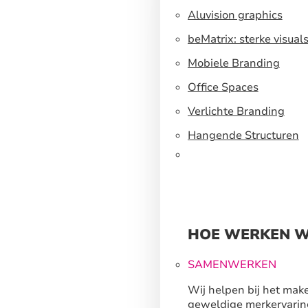
Aluvision graphics
beMatrix: sterke visual
een flexibel
Mobiele Branding
standbouwsysteem
Office Spaces
Verlichte Branding
Hangende Structuren
HOE WERKEN W
SAMENWERKEN
Wij helpen bij het mak
geweldige merkervarin