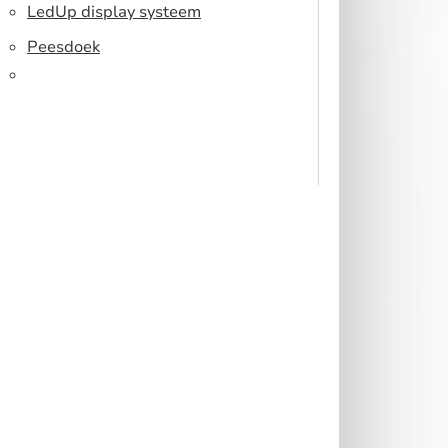
Toonbank
LedUp display systeem
Peesdoek