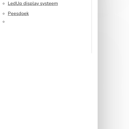
Toonbank
LedUp display systeem
Peesdoek