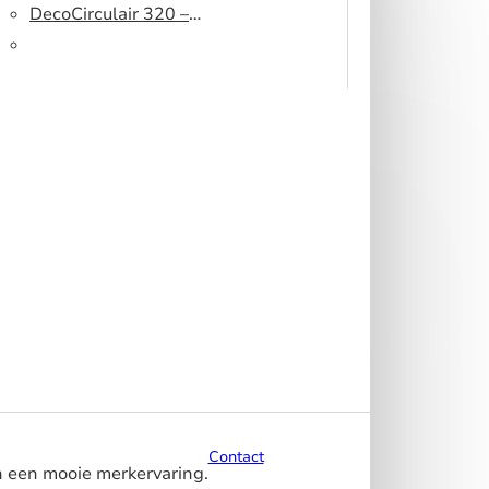
peesdoek
500 DS – Lichtblokkerend
DecoCirculair 320 –
peesdoek
Gerecycled polyester
Contact
n een mooie merkervaring.