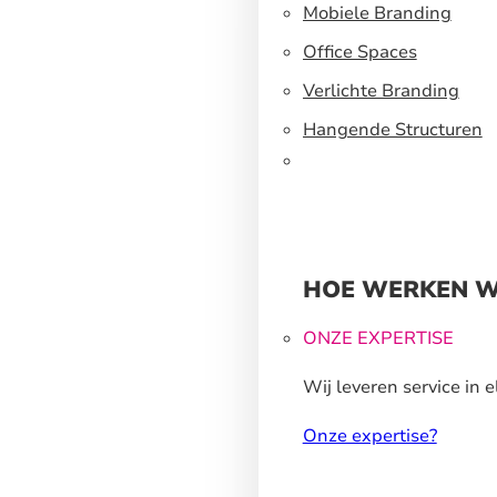
een flexibel
Mobiele Branding
standbouwsysteem
Office Spaces
Verlichte Branding
Hangende Structuren
HOE WERKEN W
ONZE EXPERTISE
Wij leveren service in e
stap van ons
Onze expertise?
productieproces.