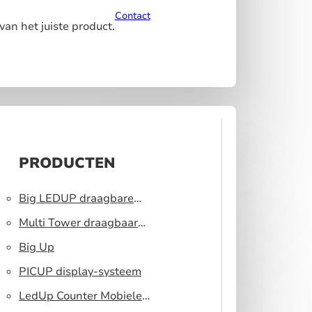
Contact
van het juiste product.
PRODUCTEN
Big LEDUP draagbare
lichtbak
Multi Tower draagbaar
display systeem
Big Up
PICUP display-systeem
LedUp Counter Mobiele