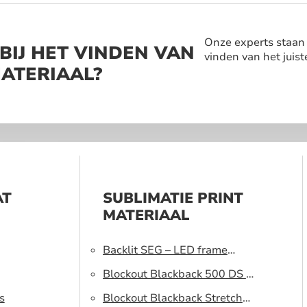
Onze experts staan a
BIJ HET VINDEN VAN
vinden van het juist
MATERIAAL?
AT
SUBLIMATIE PRINT
MATERIAAL
Backlit SEG – LED frame
peesdoek
Blockout Blackback 500 DS –
s
Lichtblokkerend peesdoek
Blockout Blackback Stretch