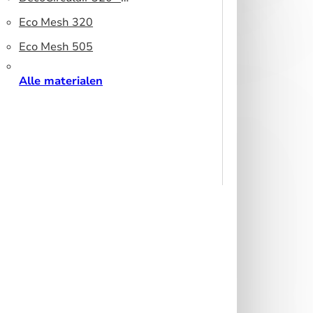
peesdoek
Gerecycled polyester
Eco Mesh 320
Eco Mesh 505
Alle materialen