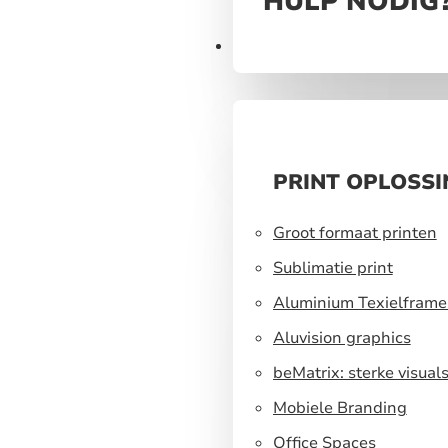
HULP NODIG
Print
PRINT OPLOSS
Groot formaat printen
Sublimatie print
Aluminium Texielframe
Aluvision graphics
beMatrix: sterke visual
een flexibel
Mobiele Branding
standbouwsysteem
Office Spaces