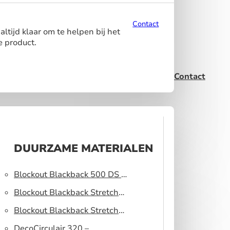
Contact
ltijd klaar om te helpen bij het
e product.
Contact
DUURZAME MATERIALEN
Blockout Blackback 500 DS –
Lichtblokkerend peesdoek
Blockout Blackback Stretch
320 DS – Lichtblokkerend
Blockout Blackback Stretch
peesdoek
500 DS – Lichtblokkerend
DecoCirculair 320 –