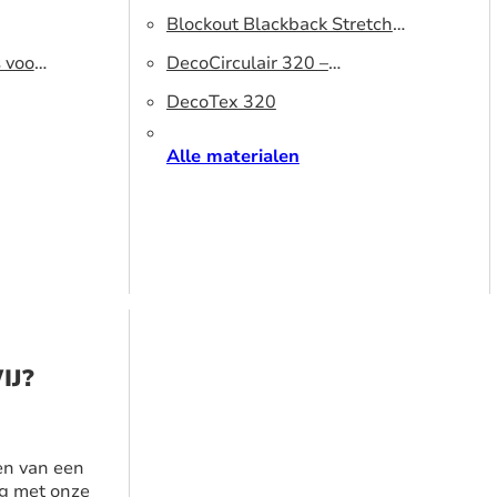
320 DS – Lichtblokkerend
Blockout Blackback Stretch
s voor
peesdoek
500 DS – Lichtblokkerend
DecoCirculair 320 –
peesdoek
Gerecycled polyester
DecoTex 320
Alle materialen
IJ?
en van een
g met onze