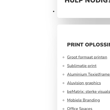
HULP NODIG
Print
PRINT OPLOSS
Groot formaat printen
Sublimatie print
Aluminium Texielframe
Aluvision graphics
beMatrix: sterke visual
een flexibel
Mobiele Branding
standbouwsysteem
Office Spaces