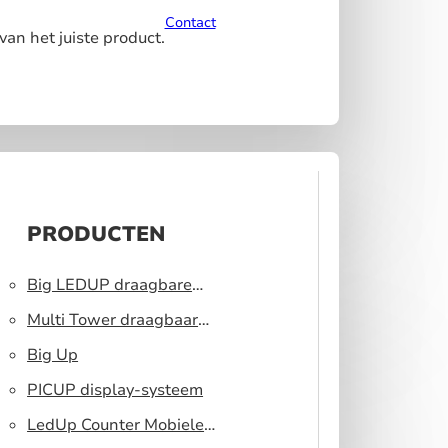
Contact
van het juiste product.
PRODUCTEN
Big LEDUP draagbare
lichtbak
Multi Tower draagbaar
display systeem
Big Up
PICUP display-systeem
LedUp Counter Mobiele