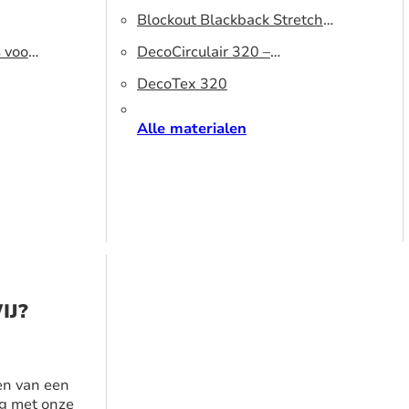
320 DS – Lichtblokkerend
Blockout Blackback Stretch
s voor
peesdoek
500 DS – Lichtblokkerend
DecoCirculair 320 –
peesdoek
Gerecycled polyester
DecoTex 320
Alle materialen
IJ?
en van een
g met onze