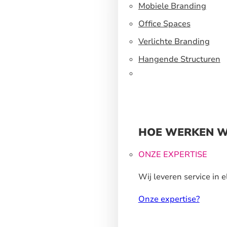
een flexibel
Mobiele Branding
standbouwsysteem
Office Spaces
Verlichte Branding
Hangende Structuren
HOE WERKEN W
ONZE EXPERTISE
Wij leveren service in e
stap van ons
Onze expertise?
productieproces.