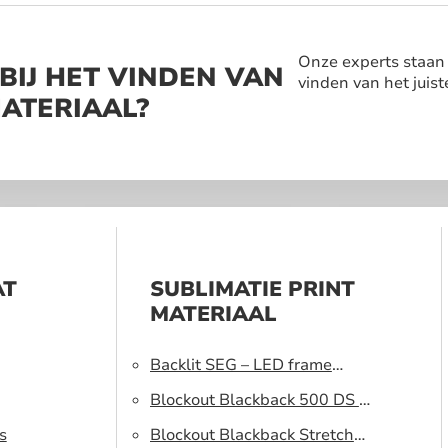
Onze experts staan a
BIJ HET VINDEN VAN
vinden van het juist
MATERIAAL?
AT
SUBLIMATIE PRINT
MATERIAAL
Backlit SEG – LED frame
peesdoek
Blockout Blackback 500 DS –
s
Lichtblokkerend peesdoek
Blockout Blackback Stretch