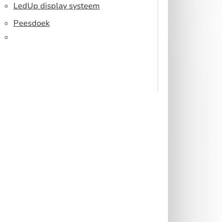
Toonbank
LedUp display systeem
Peesdoek