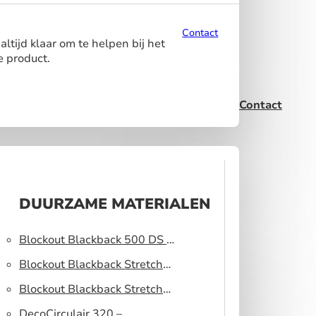
Contact
ltijd klaar om te helpen bij het
e product.
Contact
DUURZAME MATERIALEN
Blockout Blackback 500 DS –
Lichtblokkerend peesdoek
Blockout Blackback Stretch
320 DS – Lichtblokkerend
Blockout Blackback Stretch
peesdoek
500 DS – Lichtblokkerend
DecoCirculair 320 –