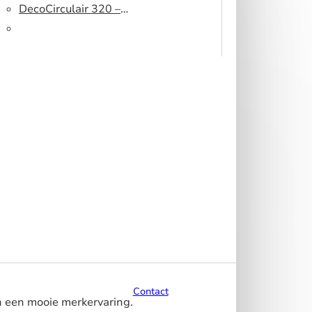
peesdoek
500 DS – Lichtblokkerend
DecoCirculair 320 –
peesdoek
Gerecycled polyester
Contact
n een mooie merkervaring.