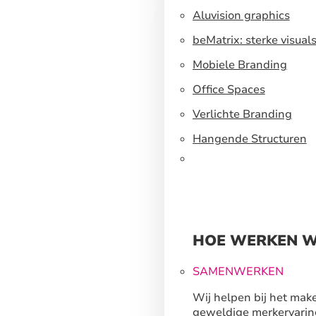
Aluvision graphics
beMatrix: sterke visual
een flexibel
Mobiele Branding
standbouwsysteem
Office Spaces
Verlichte Branding
Hangende Structuren
HOE WERKEN W
SAMENWERKEN
Wij helpen bij het mak
geweldige merkervarin