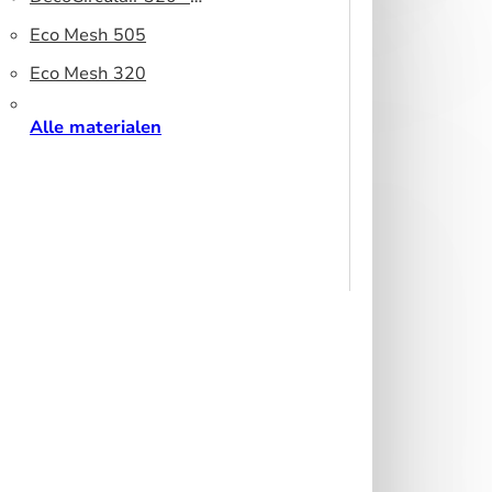
peesdoek
Gerecycled polyester
Eco Mesh 505
Eco Mesh 320
Alle materialen